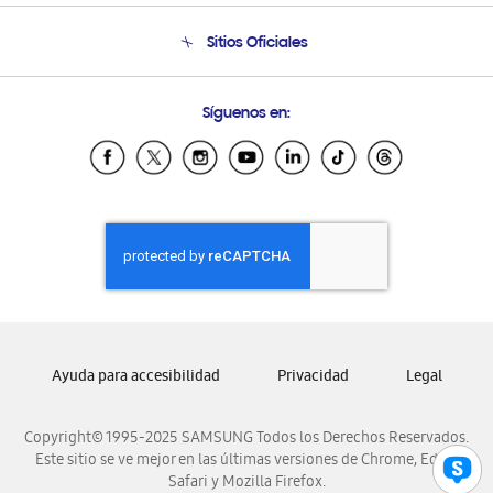
Seguimiento de tu pedido
Soporte telefónico
Sitios Oficiales
Condiciones de Compra
Soporte vía eMail
Preguntas Frecuentes
Samsung Costa Rica
Síguenos en:
Samsung Ecuador
Samsung El Salvador
Samsung Guatemala
Samsung Honduras
Samsung Nicaragua
Samsung Panamá
Samsung República Dominicana
Samsung Venezuela
Ayuda para accesibilidad
Privacidad
Legal
Copyright© 1995-2025 SAMSUNG Todos los Derechos Reservados.
Este sitio se ve mejor en las últimas versiones de Chrome, Edge,
Safari y Mozilla Firefox.