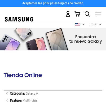
Aceptamos las principales tarjetas de crédito.
Mi carrito
Mon
USD -
dólar
estadounid
Tienda Online
Eliminar
Categoría
Galaxy A
este
Eliminar
Feature
Multi-sim
artículo
este