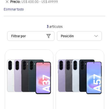
Eliminar
Precio
US$ 400.00 - US$ 499.99
artículo
este
Eliminar todo
artículo
3
artículos
Filtrar por