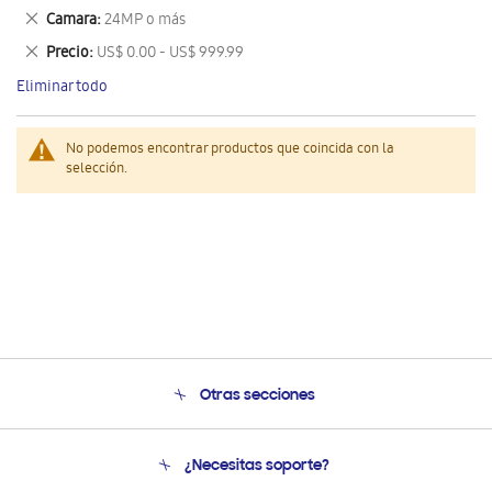
este
Eliminar
Camara
24MP o más
artículo
este
Eliminar
Precio
US$ 0.00 - US$ 999.99
artículo
este
Eliminar todo
artículo
No podemos encontrar productos que coincida con la
selección.
Otras secciones
Conócenos
¿Necesitas soporte?
Soporte