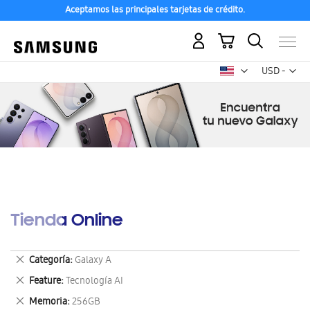
Aceptamos las principales tarjetas de crédito.
Mi carrito
Mon
USD -
dólar
estadounid
Tienda Online
Eliminar
Categoría
Galaxy A
este
Eliminar
Feature
Tecnología AI
artículo
este
Eliminar
Memoria
256GB
artículo