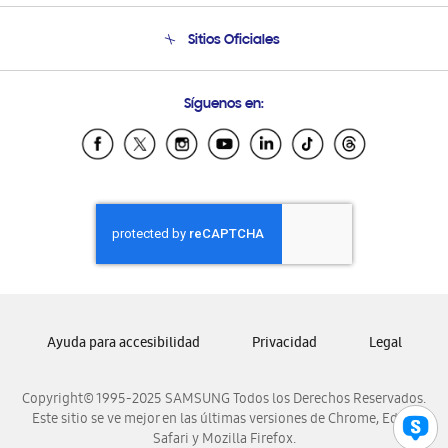
Seguimiento de tu pedido
Soporte telefónico
Sitios Oficiales
Condiciones de Compra
Soporte vía eMail
Preguntas Frecuentes
Samsung Costa Rica
Síguenos en:
Samsung Ecuador
Samsung El Salvador
Samsung Guatemala
Samsung Honduras
Samsung Nicaragua
Samsung Panamá
Samsung República Dominicana
Samsung Venezuela
Ayuda para accesibilidad
Privacidad
Legal
Copyright© 1995-2025 SAMSUNG Todos los Derechos Reservados.
Este sitio se ve mejor en las últimas versiones de Chrome, Edge,
Safari y Mozilla Firefox.