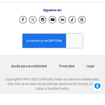
Preguntas Frecuentes
Samsung Costa Rica
Síguenos en:
Samsung Ecuador
Samsung El Salvador
Samsung Guatemala
Samsung Honduras
Samsung Nicaragua
Samsung Panamá
Samsung República Dominicana
Samsung Venezuela
Ayuda para accesibilidad
Privacidad
Legal
Copyright© 1995-2025 SAMSUNG Todos los Derechos Reservados.
Este sitio se ve mejor en las últimas versiones de Chrome, Edge,
Safari y Mozilla Firefox.