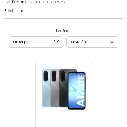
Eliminar
Precio
US$ 170.00 - US$ 179.99
artículo
este
Eliminar todo
artículo
1
artículo
Filtrar por