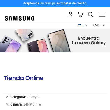
Aceptamos las principales tarjetas de crédito.
Mi carrito
Mon
USD -
dólar
estadounid
Tienda Online
Eliminar
Categoría
Galaxy A
este
Eliminar
Camara
24MP o más
artículo
este