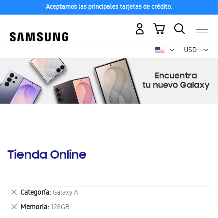
Aceptamos las principales tarjetas de crédito.
Mi carrito
Mon
USD -
dólar
estadounid
Tienda Online
Eliminar
Categoría
Galaxy A
este
Eliminar
Memoria
128GB
artículo
este