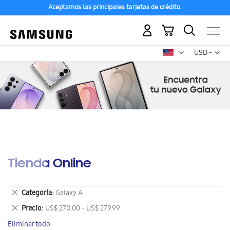
Aceptamos las principales tarjetas de crédito.
Mi carrito
Mon
USD -
dólar
estadounid
Tienda Online
Eliminar
Categoría
Galaxy A
este
Eliminar
Precio
US$ 270.00 - US$ 279.99
artículo
este
Eliminar todo
artículo