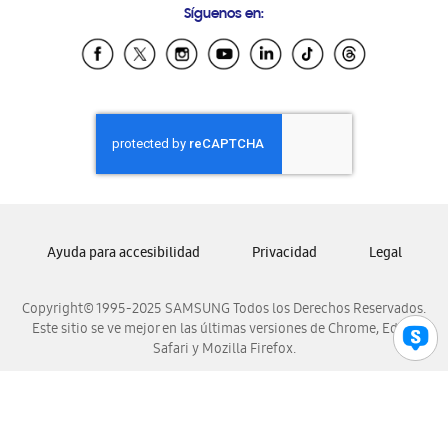
Síguenos en:
Samsung Ecuador
Samsung El Salvador
Samsung Guatemala
Samsung Honduras
Samsung Nicaragua
Samsung Panamá
Samsung República Dominicana
Samsung Venezuela
Ayuda para accesibilidad
Privacidad
Legal
Copyright© 1995-2025 SAMSUNG Todos los Derechos Reservados.
Este sitio se ve mejor en las últimas versiones de Chrome, Edge,
Safari y Mozilla Firefox.