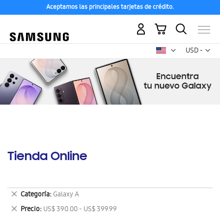
Aceptamos las principales tarjetas de crédito.
Mi carrito
Mon
USD -
dólar
estadounid
Tienda Online
Eliminar
Categoría
Galaxy A
este
Eliminar
Precio
US$ 390.00 - US$ 399.99
artículo
este