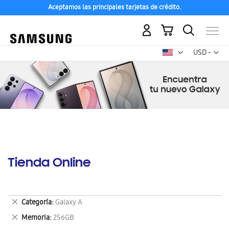
Aceptamos las principales tarjetas de crédito.
Mi carrito
Mon
USD -
dólar
estadounid
Tienda Online
Eliminar
Categoría
Galaxy A
este
Eliminar
Memoria
256GB
artículo
este