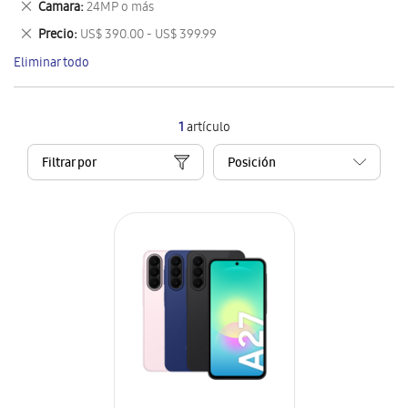
Eliminar
Camara
24MP o más
artículo
este
Eliminar
Precio
US$ 390.00 - US$ 399.99
artículo
este
Eliminar todo
artículo
1
artículo
Filtrar por