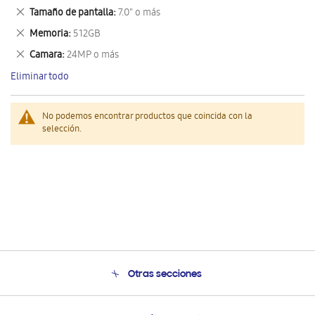
este
Eliminar
Tamaño de pantalla
7.0" o más
artículo
este
Eliminar
Memoria
512GB
artículo
este
Eliminar
Camara
24MP o más
artículo
este
Eliminar todo
artículo
No podemos encontrar productos que coincida con la
selección.
Otras secciones
Conócenos