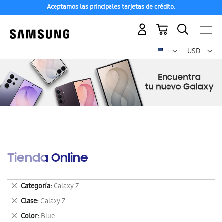
Aceptamos las principales tarjetas de crédito.
Mi carrito
Mon
USD -
dólar
estadounid
Tienda Online
Eliminar
Categoría
Galaxy Z
este
Eliminar
Clase
Galaxy Z
artículo
este
Eliminar
Color
Blue.
artículo