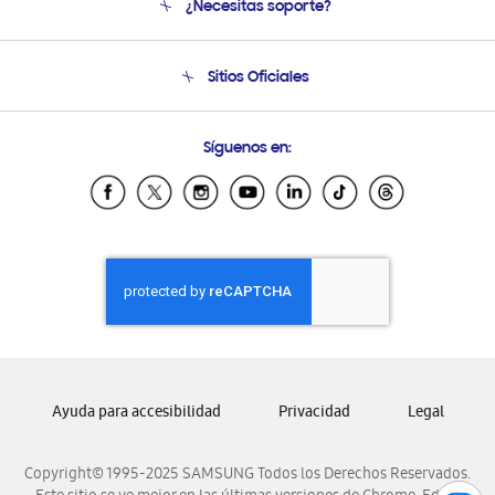
¿Necesitas soporte?
Soporte
Seguimiento de tu pedido
Soporte telefónico
Sitios Oficiales
Condiciones de Compra
Soporte vía eMail
Preguntas Frecuentes
Samsung Costa Rica
Síguenos en:
Samsung Ecuador
Samsung El Salvador
Samsung Guatemala
Samsung Honduras
Samsung Nicaragua
Samsung Panamá
Samsung República Dominicana
Samsung Venezuela
Ayuda para accesibilidad
Privacidad
Legal
Copyright© 1995-2025 SAMSUNG Todos los Derechos Reservados.