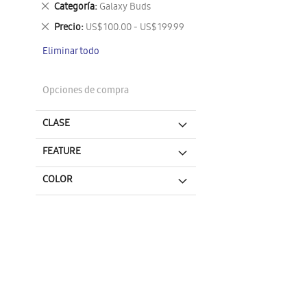
Eliminar
Categoría
Galaxy Buds
este
Eliminar
Precio
US$ 100.00 - US$ 199.99
artículo
este
Eliminar todo
artículo
Opciones de compra
CLASE
FEATURE
COLOR