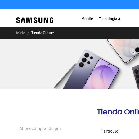
Mobile
Tecnología AI
Tienda Online
Inicio
Tienda Onl
Ahora comprando por
1
artículo