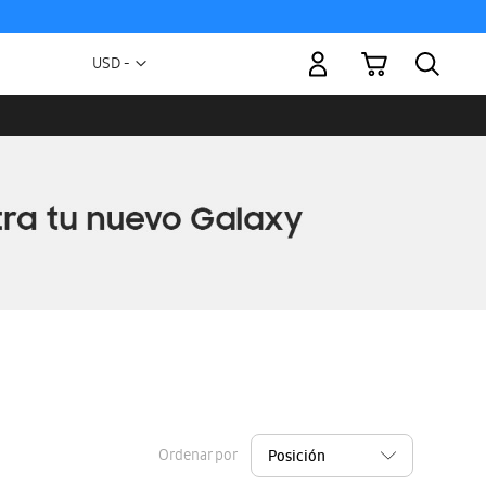
Mi carrito
Moneda
USD -
dólar
estadounidense
Ordenar por