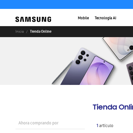
Mobile
Tecnología AI
Tienda Online
Inicio
Tienda Onl
Ahora comprando por
1
artículo