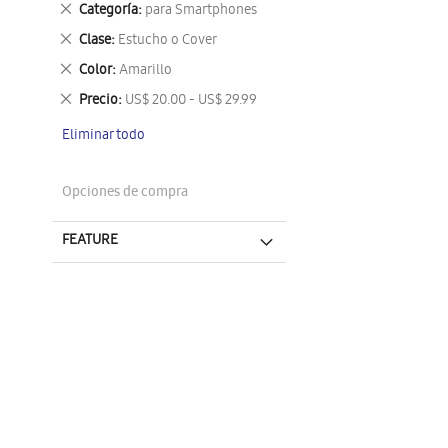
Eliminar
Categoría
para Smartphones
este
Eliminar
Clase
Estucho o Cover
artículo
este
Eliminar
Color
Amarillo
artículo
este
Eliminar
Precio
US$ 20.00 - US$ 29.99
artículo
este
Eliminar todo
artículo
Opciones de compra
FEATURE