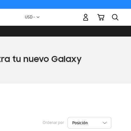
Mi carrito
Moneda
USD -
dólar
estadounidense
Ordenar por