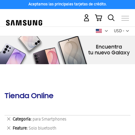
Aceptamos las principales tarjetas de crédito.
Mi carrito
Mon
USD -
dólar
estadounid
Tienda Online
Eliminar
Categoría
para Smartphones
este
Eliminar
Feature
Solo bluetooth
artículo
este