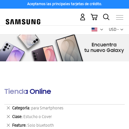
Aceptamos las principales tarjetas de crédito.
Mi carrito
Mon
USD -
dólar
estadounid
Tienda Online
Eliminar
Categoría
para Smartphones
este
Eliminar
Clase
Estucho o Cover
artículo
este
Eliminar
Feature
Solo bluetooth
artículo