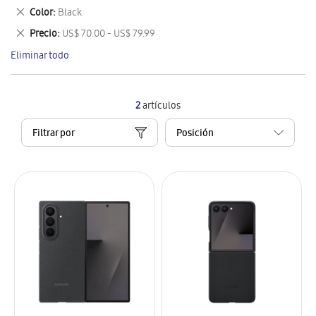
este
Eliminar
Color
Black
artículo
este
Eliminar
Precio
US$ 70.00 - US$ 79.99
artículo
este
Eliminar todo
artículo
2
artículos
Filtrar por