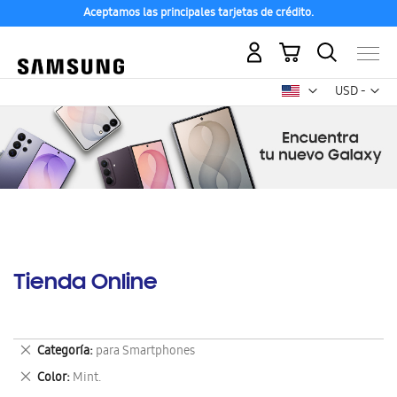
Aceptamos las principales tarjetas de crédito.
Mi carrito
Mon
USD -
dólar
estadounid
Tienda Online
Eliminar
Categoría
para Smartphones
este
Eliminar
Color
Mint.
artículo
este