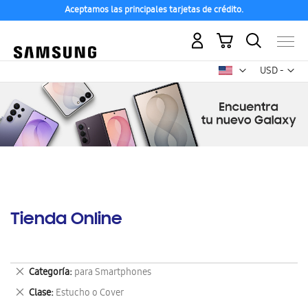
Aceptamos las principales tarjetas de crédito.
Mi carrito
Mon
USD -
dólar
estadounid
Tienda Online
Eliminar
Categoría
para Smartphones
este
Eliminar
Clase
Estucho o Cover
artículo
este