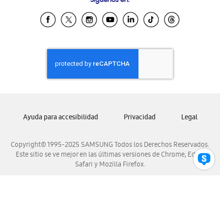
Síguenos en:
Samsung Ecuador
Samsung El Salvador
Samsung Guatemala
Samsung Honduras
Samsung Nicaragua
Samsung Panamá
Samsung República Dominicana
Samsung Venezuela
Ayuda para accesibilidad
Privacidad
Legal
Copyright© 1995-2025 SAMSUNG Todos los Derechos Reservados.
Este sitio se ve mejor en las últimas versiones de Chrome, Edge,
Safari y Mozilla Firefox.