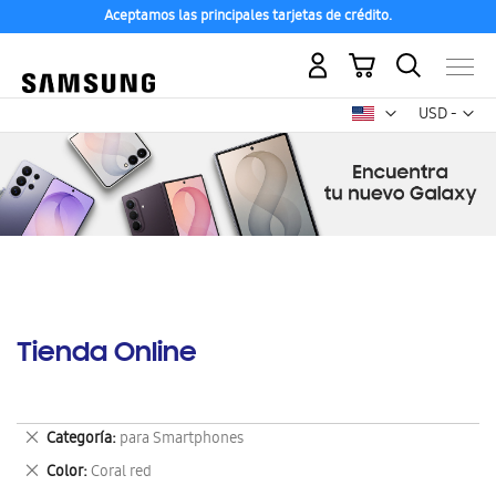
Aceptamos las principales tarjetas de crédito.
Mi carrito
Mon
USD -
dólar
estadounid
Tienda Online
Eliminar
Categoría
para Smartphones
este
Eliminar
Color
Coral red
artículo
este