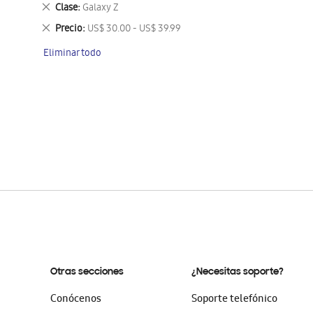
este
Eliminar
Clase
Galaxy Z
artículo
este
Eliminar
Precio
US$ 30.00 - US$ 39.99
artículo
este
Eliminar todo
artículo
Otras secciones
¿Necesitas soporte?
Conócenos
Soporte telefónico