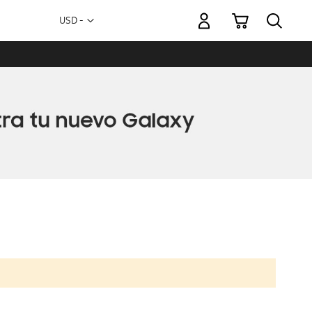
Mi carrito
Moneda
USD -
dólar
estadounidense