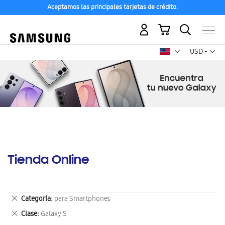
Aceptamos las principales tarjetas de crédito.
Mi carrito
Mon
USD -
dólar
estadounid
Tienda Online
Eliminar
Categoría
para Smartphones
este
Eliminar
Clase
Galaxy S
artículo
este