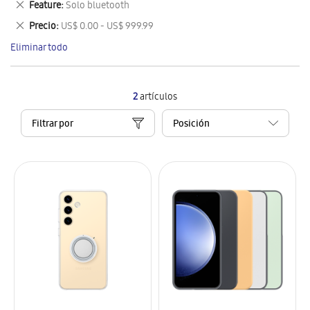
Eliminar
Feature
Solo bluetooth
artículo
este
Eliminar
Precio
US$ 0.00 - US$ 999.99
artículo
este
Eliminar todo
artículo
2
artículos
Filtrar por