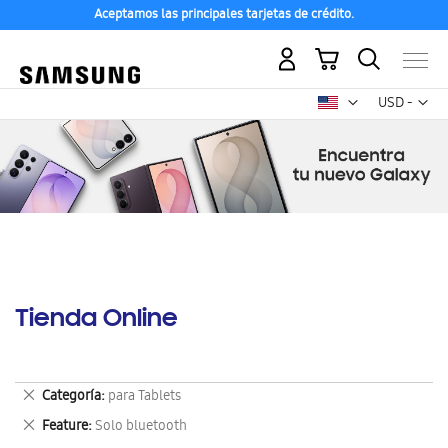
Aceptamos las principales tarjetas de crédito.
Mi carrito
Mon
USD -
dólar
estadounid
Tienda Online
Eliminar
Categoría
para Tablets
este
Eliminar
Feature
Solo bluetooth
artículo
este