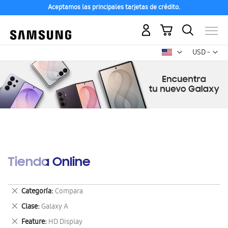
Aceptamos las principales tarjetas de crédito.
Mi carrito
Mon
USD -
dólar
estadounid
Tienda Online
Eliminar
Categoría
Compara
este
Eliminar
Clase
Galaxy A
artículo
este
Eliminar
Feature
HD Display
artículo