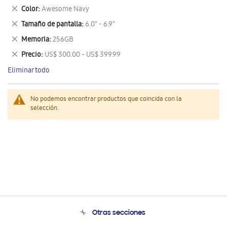
este
Eliminar
Color
Awesome Navy
artículo
este
Eliminar
Tamaño de pantalla
6.0" - 6.9"
artículo
este
Eliminar
Memoria
256GB
artículo
este
Eliminar
Precio
US$ 300.00 - US$ 399.99
artículo
este
Eliminar todo
artículo
No podemos encontrar productos que coincida con la
selección.
Otras secciones