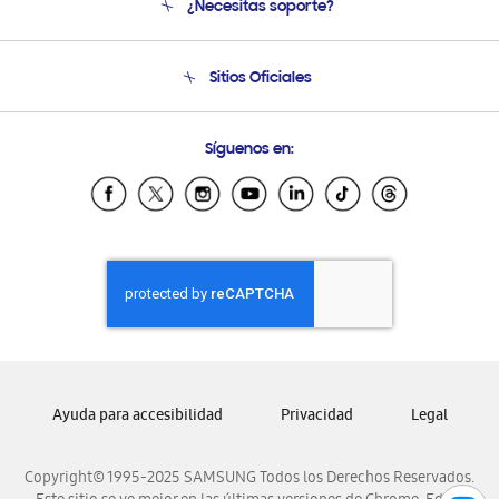
¿Necesitas soporte?
Soporte
Seguimiento de tu pedido
Soporte telefónico
Sitios Oficiales
Condiciones de Compra
Soporte vía eMail
Preguntas Frecuentes
Samsung Costa Rica
Síguenos en:
Samsung Ecuador
Samsung El Salvador
Samsung Guatemala
Samsung Honduras
Samsung Nicaragua
Samsung Panamá
Samsung República Dominicana
Samsung Venezuela
Ayuda para accesibilidad
Privacidad
Legal
Copyright© 1995-2025 SAMSUNG Todos los Derechos Reservados.