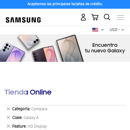
Aceptamos las principales tarjetas de crédito.
Mi carrito
Mon
USD -
dólar
estadounid
Tienda Online
Eliminar
Categoría
Compara
este
Eliminar
Clase
Galaxy A
artículo
este
Eliminar
Feature
HD Display
artículo