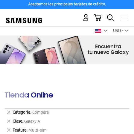
Aceptamos las principales tarjetas de crédito.
Mi carrito
Mon
USD -
dólar
estadounid
Tienda Online
Eliminar
Categoría
Compara
este
Eliminar
Clase
Galaxy A
artículo
este
Eliminar
Feature
Multi-sim
artículo