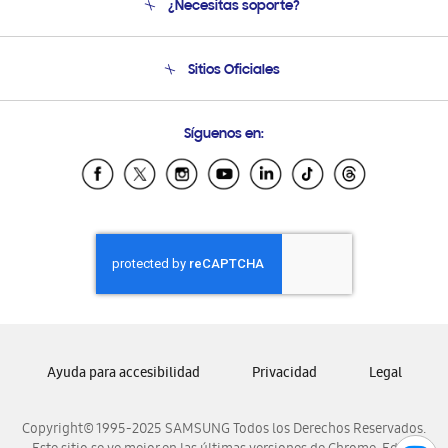
¿Necesitas soporte?
Soporte
Seguimiento de tu pedido
Soporte telefónico
Sitios Oficiales
Condiciones de Compra
Soporte vía eMail
Preguntas Frecuentes
Samsung Costa Rica
Síguenos en:
Samsung Ecuador
Samsung El Salvador
Samsung Guatemala
Samsung Honduras
Samsung Nicaragua
Samsung Panamá
Samsung República Dominicana
Samsung Venezuela
Ayuda para accesibilidad
Privacidad
Legal
Copyright© 1995-2025 SAMSUNG Todos los Derechos Reservados.