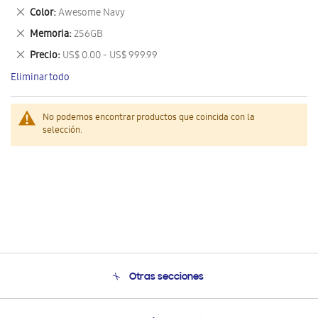
este
Eliminar
Color
Awesome Navy
artículo
este
Eliminar
Memoria
256GB
artículo
este
Eliminar
Precio
US$ 0.00 - US$ 999.99
artículo
este
Eliminar todo
artículo
No podemos encontrar productos que coincida con la
selección.
Otras secciones
Conócenos