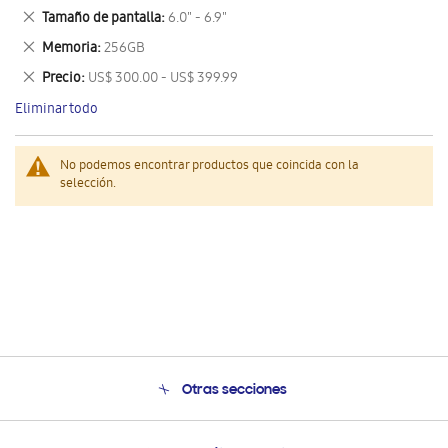
este
Eliminar
Tamaño de pantalla
6.0" - 6.9"
artículo
este
Eliminar
Memoria
256GB
artículo
este
Eliminar
Precio
US$ 300.00 - US$ 399.99
artículo
este
Eliminar todo
artículo
No podemos encontrar productos que coincida con la
selección.
Otras secciones
Conócenos