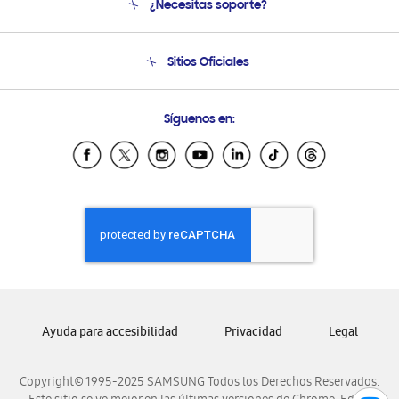
¿Necesitas soporte?
Soporte
Seguimiento de tu pedido
Soporte telefónico
Sitios Oficiales
Condiciones de Compra
Soporte vía eMail
Preguntas Frecuentes
Samsung Costa Rica
Síguenos en:
Samsung Ecuador
Samsung El Salvador
Samsung Guatemala
Samsung Honduras
Samsung Nicaragua
Samsung Panamá
Samsung República Dominicana
Samsung Venezuela
Ayuda para accesibilidad
Privacidad
Legal
Copyright© 1995-2025 SAMSUNG Todos los Derechos Reservados.