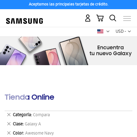
Aceptamos las principales tarjetas de crédito.
Mi carrito
Mon
USD -
dólar
estadounid
Tienda Online
Eliminar
Categoría
Compara
este
Eliminar
Clase
Galaxy A
artículo
este
Eliminar
Color
Awesome Navy
artículo