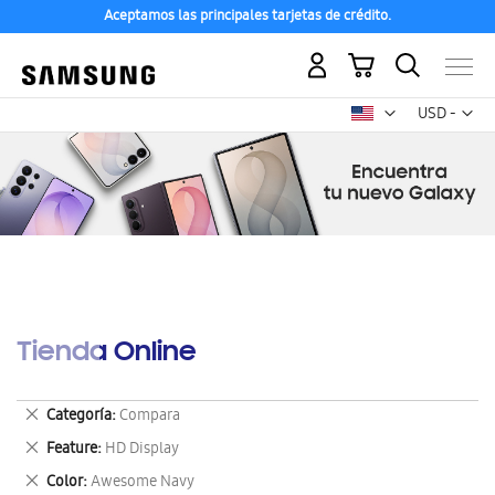
Aceptamos las principales tarjetas de crédito.
Mi carrito
Mon
USD -
dólar
estadounid
Tienda Online
Eliminar
Categoría
Compara
este
Eliminar
Feature
HD Display
artículo
este
Eliminar
Color
Awesome Navy
artículo