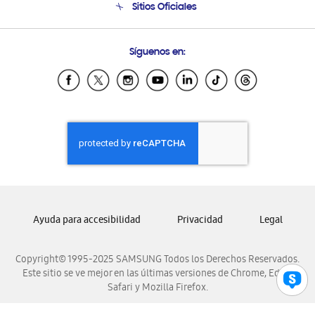
Sitios Oficiales
Condiciones de Compra
Soporte vía eMail
Preguntas Frecuentes
Samsung Costa Rica
Síguenos en:
Samsung Ecuador
Samsung El Salvador
Samsung Guatemala
Samsung Honduras
Samsung Nicaragua
Samsung Panamá
Samsung República Dominicana
Samsung Venezuela
Ayuda para accesibilidad
Privacidad
Legal
Copyright© 1995-2025 SAMSUNG Todos los Derechos Reservados.
Este sitio se ve mejor en las últimas versiones de Chrome, Edge,
Safari y Mozilla Firefox.