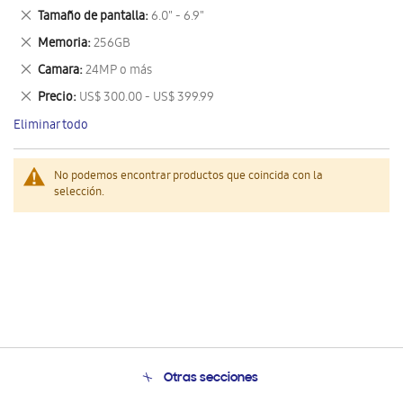
este
Eliminar
Tamaño de pantalla
6.0" - 6.9"
artículo
este
Eliminar
Memoria
256GB
artículo
este
Eliminar
Camara
24MP o más
artículo
este
Eliminar
Precio
US$ 300.00 - US$ 399.99
artículo
este
Eliminar todo
artículo
No podemos encontrar productos que coincida con la
selección.
Otras secciones