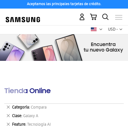
Aceptamos las principales tarjetas de crédito.
Mi carrito
Mon
USD -
dólar
estadounid
Tienda Online
Eliminar
Categoría
Compara
este
Eliminar
Clase
Galaxy A
artículo
este
Eliminar
Feature
Tecnología AI
artículo