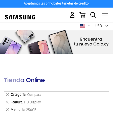
Aceptamos las principales tarjetas de crédito.
Mi carrito
Mon
USD -
dólar
estadounid
Tienda Online
Eliminar
Categoría
Compara
este
Eliminar
Feature
HD Display
artículo
este
Eliminar
Memoria
256GB
artículo