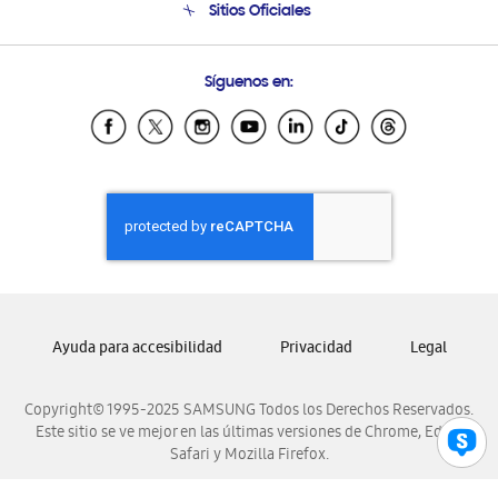
Sitios Oficiales
Condiciones de Compra
Soporte vía eMail
Preguntas Frecuentes
Samsung Costa Rica
Síguenos en:
Samsung Ecuador
Samsung El Salvador
Samsung Guatemala
Samsung Honduras
Samsung Nicaragua
Samsung Panamá
Samsung República Dominicana
Samsung Venezuela
Ayuda para accesibilidad
Privacidad
Legal
Copyright© 1995-2025 SAMSUNG Todos los Derechos Reservados.
Este sitio se ve mejor en las últimas versiones de Chrome, Edge,
Safari y Mozilla Firefox.