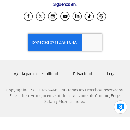
Síguenos en:
Samsung Ecuador
Samsung El Salvador
Samsung Guatemala
Samsung Honduras
Samsung Nicaragua
Samsung Panamá
Samsung República Dominicana
Samsung Venezuela
Ayuda para accesibilidad
Privacidad
Legal
Copyright© 1995-2025 SAMSUNG Todos los Derechos Reservados.
Este sitio se ve mejor en las últimas versiones de Chrome, Edge,
Safari y Mozilla Firefox.