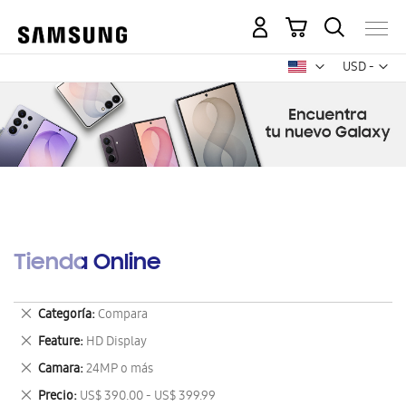
Mi carrito
Mon
USD -
dólar
estadounid
Tienda Online
Eliminar
Categoría
Compara
este
Eliminar
Feature
HD Display
artículo
este
Eliminar
Camara
24MP o más
artículo
este
Eliminar
Precio
US$ 390.00 - US$ 399.99
artículo