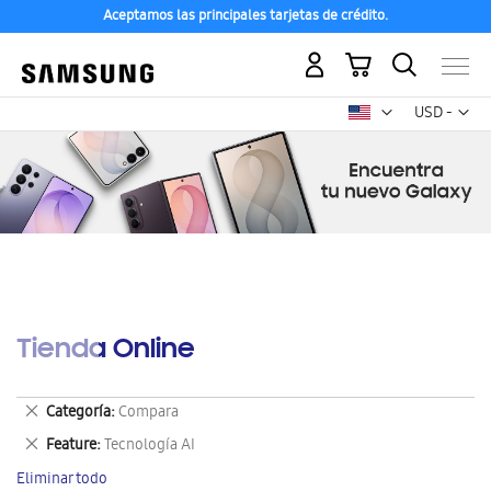
Aceptamos las principales tarjetas de crédito.
Mi carrito
Mon
USD -
dólar
estadounid
Tienda Online
Eliminar
Categoría
Compara
este
Eliminar
Feature
Tecnología AI
artículo
este
Eliminar todo
artículo