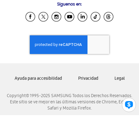
Síguenos en:
Samsung Ecuador
Samsung El Salvador
Samsung Guatemala
Samsung Honduras
Samsung Nicaragua
Samsung Panamá
Samsung República Dominicana
Samsung Venezuela
Ayuda para accesibilidad
Privacidad
Legal
Copyright© 1995-2025 SAMSUNG Todos los Derechos Reservados.
Este sitio se ve mejor en las últimas versiones de Chrome, Edge,
Safari y Mozilla Firefox.