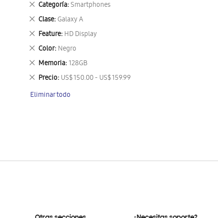
Eliminar
Categoría
Smartphones
este
Eliminar
Clase
Galaxy A
artículo
este
Eliminar
Feature
HD Display
artículo
este
Eliminar
Color
Negro
artículo
este
Eliminar
Memoria
128GB
artículo
este
Eliminar
Precio
US$ 150.00 - US$ 159.99
artículo
este
Eliminar todo
artículo
Otras secciones
¿Necesitas soporte?