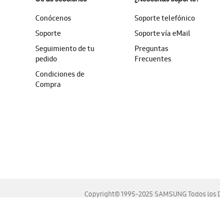
Conócenos
Soporte telefónico
Soporte
Soporte vía eMail
Seguimiento de tu
Preguntas
pedido
Frecuentes
Condiciones de
Compra
Copyright© 1995-2025 SAMSUNG Todos los D
Este sitio se ve mejor en las últimas versiones de Chrome