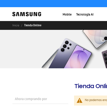
Mobile
Tecnología AI
Tienda Online
Inicio
Tienda Onl
Ahora comprando por
No podemos enco