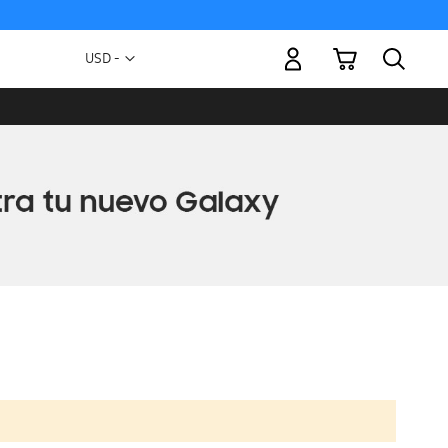
Mi carrito
Moneda
USD -
dólar
estadounidense