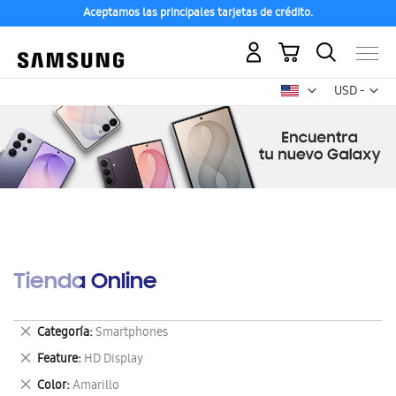
Aceptamos las principales tarjetas de crédito.
Mi carrito
Mon
USD -
dólar
estadounid
Tienda Online
Eliminar
Categoría
Smartphones
este
Eliminar
Feature
HD Display
artículo
este
Eliminar
Color
Amarillo
artículo