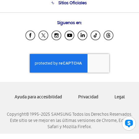
Sitios Oficiales
Condiciones de Compra
Soporte vía eMail
Preguntas Frecuentes
Samsung Costa Rica
Síguenos en:
Samsung Ecuador
Samsung El Salvador
Samsung Guatemala
Samsung Honduras
Samsung Nicaragua
Samsung Panamá
Samsung República Dominicana
Samsung Venezuela
Ayuda para accesibilidad
Privacidad
Legal
Copyright© 1995-2025 SAMSUNG Todos los Derechos Reservados.
Este sitio se ve mejor en las últimas versiones de Chrome, Edge,
Safari y Mozilla Firefox.