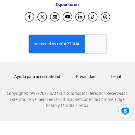
Síguenos en:
Samsung Ecuador
Samsung El Salvador
Samsung Guatemala
Samsung Honduras
Samsung Nicaragua
Samsung Panamá
Samsung República Dominicana
Samsung Venezuela
Ayuda para accesibilidad
Privacidad
Legal
Copyright© 1995-2025 SAMSUNG Todos los Derechos Reservados.
Este sitio se ve mejor en las últimas versiones de Chrome, Edge,
Safari y Mozilla Firefox.