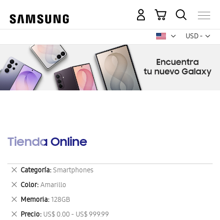
Mi carrito
Mon
USD -
dólar
estadounid
Tienda Online
Eliminar
Categoría
Smartphones
este
Eliminar
Color
Amarillo
artículo
este
Eliminar
Memoria
128GB
artículo
este
Eliminar
Precio
US$ 0.00 - US$ 999.99
artículo