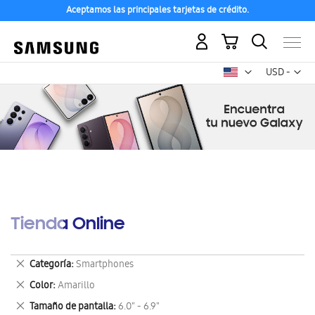
Aceptamos las principales tarjetas de crédito.
Mi carrito
Mon
USD -
dólar
estadounid
Tienda Online
Eliminar
Categoría
Smartphones
este
Eliminar
Color
Amarillo
artículo
este
Eliminar
Tamaño de pantalla
6.0" - 6.9"
artículo