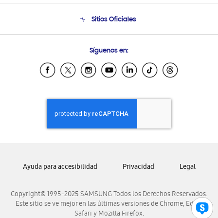
Seguimiento de tu pedido
Soporte telefónico
Sitios Oficiales
Condiciones de Compra
Soporte vía eMail
Preguntas Frecuentes
Samsung Costa Rica
Síguenos en:
Samsung Ecuador
Samsung El Salvador
Samsung Guatemala
Samsung Honduras
Samsung Nicaragua
Samsung Panamá
Samsung República Dominicana
Samsung Venezuela
Ayuda para accesibilidad
Privacidad
Legal
Copyright© 1995-2025 SAMSUNG Todos los Derechos Reservados.
Este sitio se ve mejor en las últimas versiones de Chrome, Edge,
Safari y Mozilla Firefox.