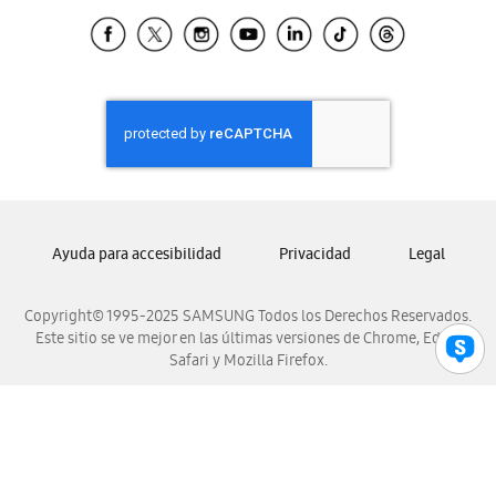
Samsung Ecuador
Samsung El Salvador
Samsung Guatemala
Samsung Honduras
Samsung Nicaragua
Samsung Panamá
Samsung República Dominicana
Samsung Venezuela
Ayuda para accesibilidad
Privacidad
Legal
Copyright© 1995-2025 SAMSUNG Todos los Derechos Reservados.
Este sitio se ve mejor en las últimas versiones de Chrome, Edge,
Safari y Mozilla Firefox.