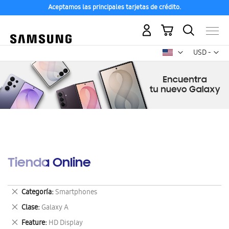
Aceptamos las principales tarjetas de crédito.
Mi carrito
Mon
USD -
dólar
estadounid
Tienda Online
Eliminar
Categoría
Smartphones
este
Eliminar
Clase
Galaxy A
artículo
este
Eliminar
Feature
HD Display
artículo