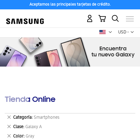
Aceptamos las principales tarjetas de crédito.
Mi carrito
Mon
USD -
dólar
estadounid
Tienda Online
Eliminar
Categoría
Smartphones
este
Eliminar
Clase
Galaxy A
artículo
este
Eliminar
Color
Gray
artículo