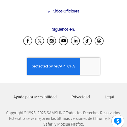
Seguimiento de tu pedido
Soporte telefónico
Sitios Oficiales
Condiciones de Compra
Soporte vía eMail
Preguntas Frecuentes
Samsung Costa Rica
Síguenos en:
Samsung Ecuador
Samsung El Salvador
Samsung Guatemala
Samsung Honduras
Samsung Nicaragua
Samsung Panamá
Samsung República Dominicana
Samsung Venezuela
Ayuda para accesibilidad
Privacidad
Legal
Copyright© 1995-2025 SAMSUNG Todos los Derechos Reservados.
Este sitio se ve mejor en las últimas versiones de Chrome, Edge,
Safari y Mozilla Firefox.