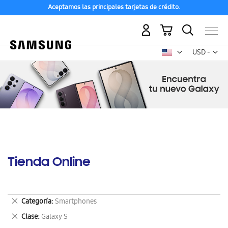
Aceptamos las principales tarjetas de crédito.
Mi carrito
Mon
USD -
dólar
estadounid
Tienda Online
Eliminar
Categoría
Smartphones
este
Eliminar
Clase
Galaxy S
artículo
este