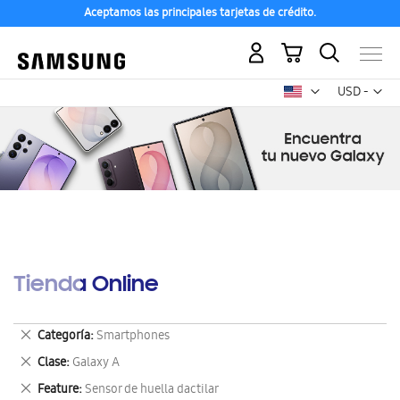
Aceptamos las principales tarjetas de crédito.
Mi carrito
Mon
USD -
dólar
estadounid
Tienda Online
Eliminar
Categoría
Smartphones
este
Eliminar
Clase
Galaxy A
artículo
este
Eliminar
Feature
Sensor de huella dactilar
artículo