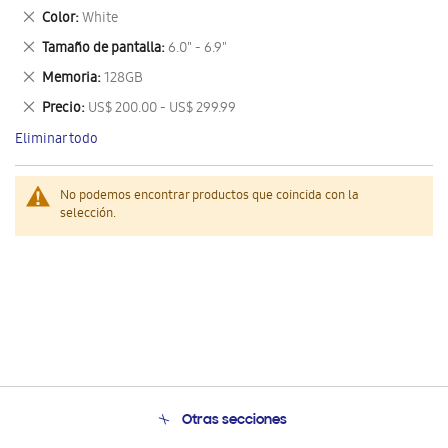
este
Eliminar
Color
White
artículo
este
Eliminar
Tamaño de pantalla
6.0" - 6.9"
artículo
este
Eliminar
Memoria
128GB
artículo
este
Eliminar
Precio
US$ 200.00 - US$ 299.99
artículo
este
Eliminar todo
artículo
No podemos encontrar productos que coincida con la
selección.
Otras secciones