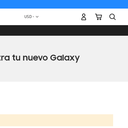
Mi carrito
Moneda
USD -
dólar
estadounidense