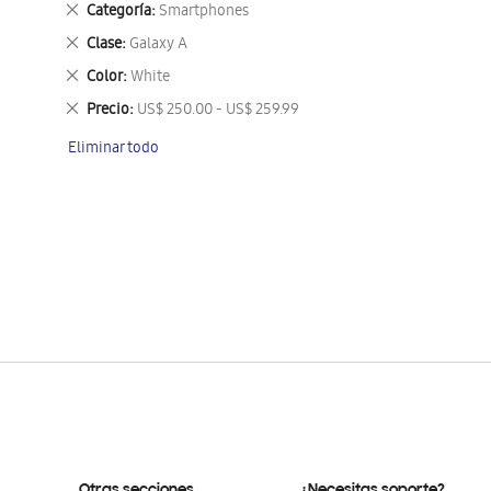
Eliminar
Categoría
Smartphones
este
Eliminar
Clase
Galaxy A
artículo
este
Eliminar
Color
White
artículo
este
Eliminar
Precio
US$ 250.00 - US$ 259.99
artículo
este
Eliminar todo
artículo
Otras secciones
¿Necesitas soporte?