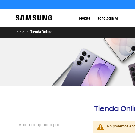
Mobile
Tecnología AI
Tienda Online
Inicio
Tienda Onl
Ahora comprando por
No podemos enco