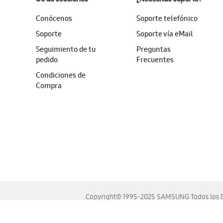
Conócenos
Soporte telefónico
Soporte
Soporte vía eMail
Seguimiento de tu
Preguntas
pedido
Frecuentes
Condiciones de
Compra
Copyright© 1995-2025 SAMSUNG Todos los D
Este sitio se ve mejor en las últimas versiones de Chrome