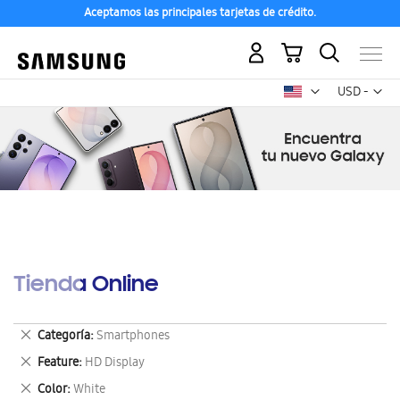
Aceptamos las principales tarjetas de crédito.
Mi carrito
Mon
USD -
dólar
estadounid
Tienda Online
Eliminar
Categoría
Smartphones
este
Eliminar
Feature
HD Display
artículo
este
Eliminar
Color
White
artículo