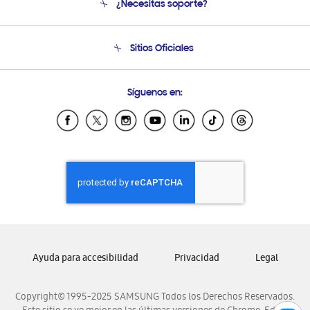
¿Necesitas soporte?
Soporte
Seguimiento de tu pedido
Soporte telefónico
Sitios Oficiales
Condiciones de Compra
Soporte vía eMail
Preguntas Frecuentes
Samsung Costa Rica
Síguenos en:
Samsung Ecuador
Samsung El Salvador
Samsung Guatemala
Samsung Honduras
Samsung Nicaragua
Samsung Panamá
Samsung República Dominicana
Samsung Venezuela
Ayuda para accesibilidad
Privacidad
Legal
Copyright© 1995-2025 SAMSUNG Todos los Derechos Reservados.