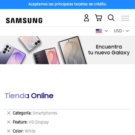
Aceptamos las principales tarjetas de crédito.
Mi carrito
Mon
USD -
dólar
estadounid
Tienda Online
Eliminar
Categoría
Smartphones
este
Eliminar
Feature
HD Display
artículo
este
Eliminar
Color
White
artículo