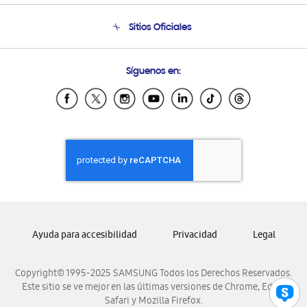
Seguimiento de tu pedido
Soporte telefónico
Sitios Oficiales
Condiciones de Compra
Soporte vía eMail
Preguntas Frecuentes
Samsung Costa Rica
Síguenos en:
Samsung Ecuador
Samsung El Salvador
Samsung Guatemala
Samsung Honduras
Samsung Nicaragua
Samsung Panamá
Samsung República Dominicana
Samsung Venezuela
Ayuda para accesibilidad
Privacidad
Legal
Copyright© 1995-2025 SAMSUNG Todos los Derechos Reservados.
Este sitio se ve mejor en las últimas versiones de Chrome, Edge,
Safari y Mozilla Firefox.