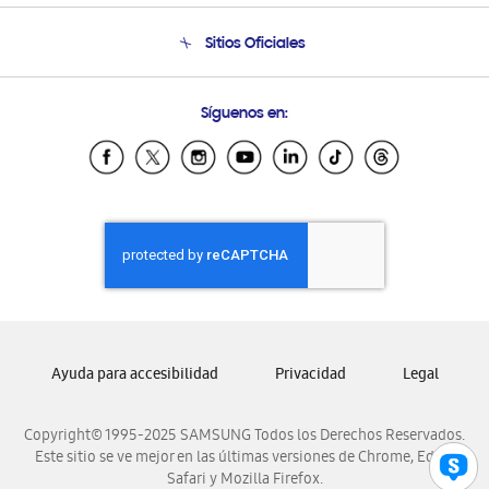
Seguimiento de tu pedido
Soporte telefónico
Sitios Oficiales
Condiciones de Compra
Soporte vía eMail
Preguntas Frecuentes
Samsung Costa Rica
Síguenos en:
Samsung Ecuador
Samsung El Salvador
Samsung Guatemala
Samsung Honduras
Samsung Nicaragua
Samsung Panamá
Samsung República Dominicana
Samsung Venezuela
Ayuda para accesibilidad
Privacidad
Legal
Copyright© 1995-2025 SAMSUNG Todos los Derechos Reservados.
Este sitio se ve mejor en las últimas versiones de Chrome, Edge,
Safari y Mozilla Firefox.