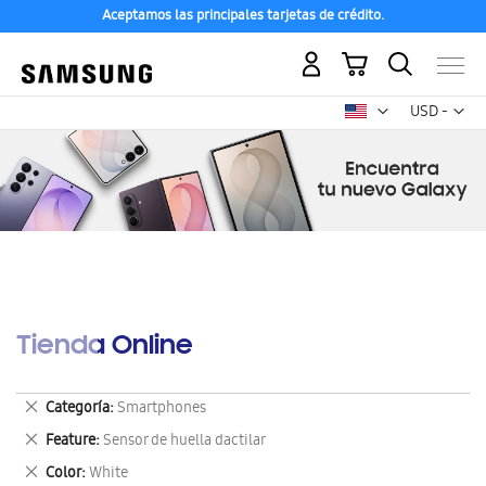
Aceptamos las principales tarjetas de crédito.
Mi carrito
Mon
USD -
dólar
estadounid
Tienda Online
Eliminar
Categoría
Smartphones
este
Eliminar
Feature
Sensor de huella dactilar
artículo
este
Eliminar
Color
White
artículo