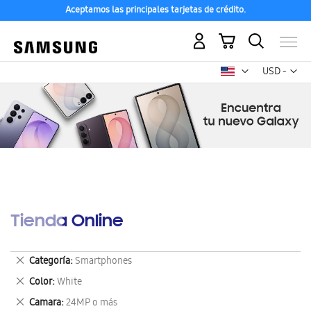
Aceptamos las principales tarjetas de crédito.
Mi carrito
Mon
USD -
dólar
estadounid
Tienda Online
Eliminar
Categoría
Smartphones
este
Eliminar
Color
White
artículo
este
Eliminar
Camara
24MP o más
artículo