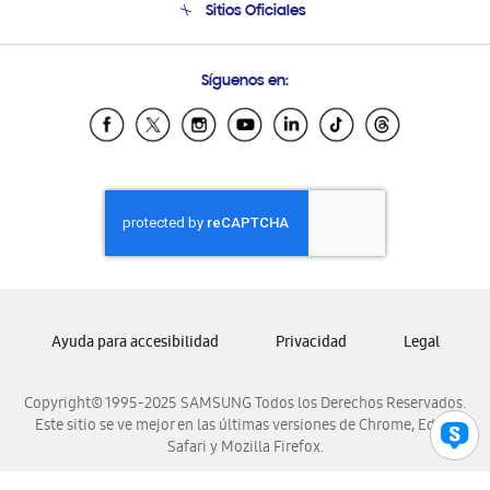
Sitios Oficiales
Condiciones de Compra
Soporte vía eMail
Preguntas Frecuentes
Samsung Costa Rica
Síguenos en:
Samsung Ecuador
Samsung El Salvador
Samsung Guatemala
Samsung Honduras
Samsung Nicaragua
Samsung Panamá
Samsung República Dominicana
Samsung Venezuela
Ayuda para accesibilidad
Privacidad
Legal
Copyright© 1995-2025 SAMSUNG Todos los Derechos Reservados.
Este sitio se ve mejor en las últimas versiones de Chrome, Edge,
Safari y Mozilla Firefox.