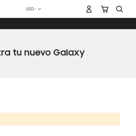
Mi carrito
Moneda
USD -
dólar
estadounidense