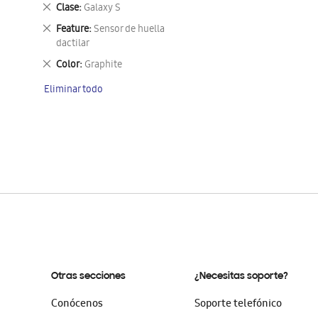
este
Eliminar
Clase
Galaxy S
artículo
este
Eliminar
Feature
Sensor de huella
artículo
este
dactilar
artículo
Eliminar
Color
Graphite
este
Eliminar todo
artículo
Otras secciones
¿Necesitas soporte?
Conócenos
Soporte telefónico