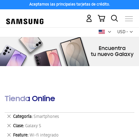
Aceptamos las principales tarjetas de crédito.
Mi carrito
Mon
USD -
dólar
estadounid
Tienda Online
Eliminar
Categoría
Smartphones
este
Eliminar
Clase
Galaxy S
artículo
este
Eliminar
Feature
Wi-fi integrado
artículo