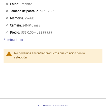
este
Eliminar
Color
Graphite
artículo
este
Eliminar
Tamaño de pantalla
6.0" - 6.9"
artículo
este
Eliminar
Memoria
256GB
artículo
este
Eliminar
Camara
24MP o más
artículo
este
Eliminar
Precio
US$ 0.00 - US$ 999.99
artículo
este
Eliminar todo
artículo
No podemos encontrar productos que coincida con la
selección.