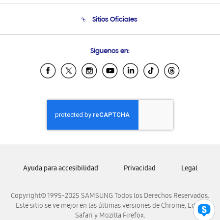
Seguimiento de tu pedido
Soporte telefónico
Sitios Oficiales
Condiciones de Compra
Soporte vía eMail
Preguntas Frecuentes
Samsung Costa Rica
Síguenos en:
Samsung Ecuador
Samsung El Salvador
Samsung Guatemala
Samsung Honduras
Samsung Nicaragua
Samsung Panamá
Samsung República Dominicana
Samsung Venezuela
Ayuda para accesibilidad
Privacidad
Legal
Copyright© 1995-2025 SAMSUNG Todos los Derechos Reservados.
Este sitio se ve mejor en las últimas versiones de Chrome, Edge,
Safari y Mozilla Firefox.