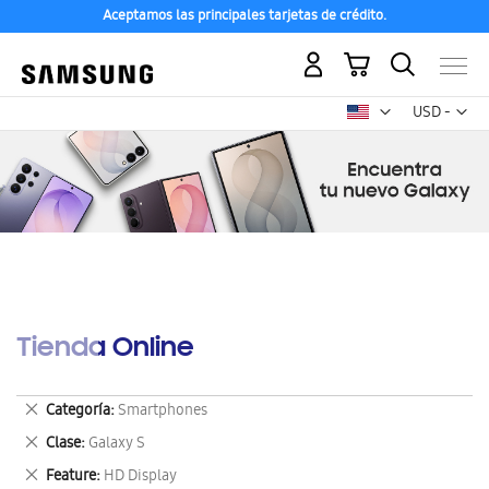
Aceptamos las principales tarjetas de crédito.
Mi carrito
Mon
USD -
dólar
estadounid
Tienda Online
Eliminar
Categoría
Smartphones
este
Eliminar
Clase
Galaxy S
artículo
este
Eliminar
Feature
HD Display
artículo