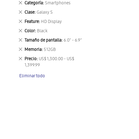
Eliminar
Categoría
Smartphones
este
Eliminar
Clase
Galaxy S
artículo
este
Eliminar
Feature
HD Display
artículo
este
Eliminar
Color
Black
artículo
este
Eliminar
Tamaño de pantalla
6.0" - 6.9"
artículo
este
Eliminar
Memoria
512GB
artículo
este
Eliminar
Precio
US$ 1,300.00 - US$
artículo
este
1,399.99
artículo
Eliminar todo