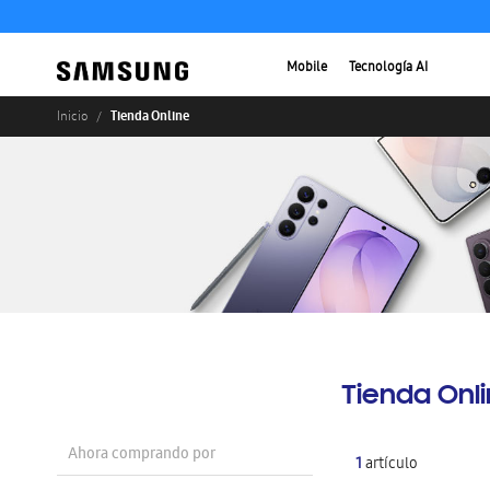
Mobile
Tecnología AI
Tienda Online
Inicio
Tienda Onl
Ahora comprando por
1
artículo