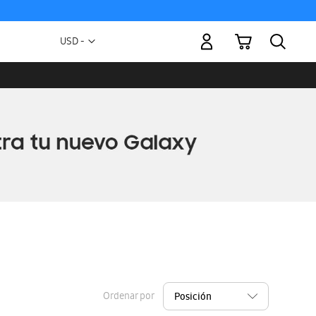
Mi carrito
Moneda
USD -
dólar
estadounidense
Ordenar por