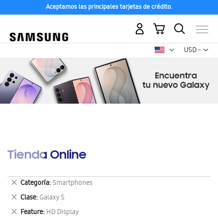
Aceptamos las principales tarjetas de crédito.
Mi carrito
Mon
USD -
dólar
estadounid
Tienda Online
Eliminar
Categoría
Smartphones
este
Eliminar
Clase
Galaxy S
artículo
este
Eliminar
Feature
HD Display
artículo