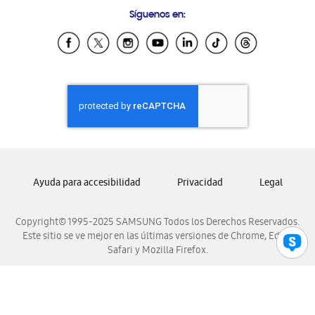
Preguntas Frecuentes
Samsung Costa Rica
Síguenos en:
Samsung Ecuador
Samsung El Salvador
Samsung Guatemala
Samsung Honduras
Samsung Nicaragua
Samsung Panamá
Samsung República Dominicana
Samsung Venezuela
Ayuda para accesibilidad
Privacidad
Legal
Copyright© 1995-2025 SAMSUNG Todos los Derechos Reservados.
Este sitio se ve mejor en las últimas versiones de Chrome, Edge,
Safari y Mozilla Firefox.