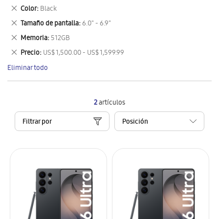
este
Eliminar
Color
Black
artículo
este
Eliminar
Tamaño de pantalla
6.0" - 6.9"
artículo
este
Eliminar
Memoria
512GB
artículo
este
Eliminar
Precio
US$ 1,500.00 - US$ 1,599.99
artículo
este
Eliminar todo
artículo
2
artículos
Filtrar por