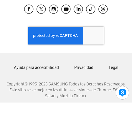
Samsung Ecuador
Samsung El Salvador
Samsung Guatemala
Samsung Honduras
Samsung Nicaragua
Samsung Panamá
Samsung República Dominicana
Samsung Venezuela
Ayuda para accesibilidad
Privacidad
Legal
Copyright© 1995-2025 SAMSUNG Todos los Derechos Reservados.
Este sitio se ve mejor en las últimas versiones de Chrome, Edge,
Safari y Mozilla Firefox.