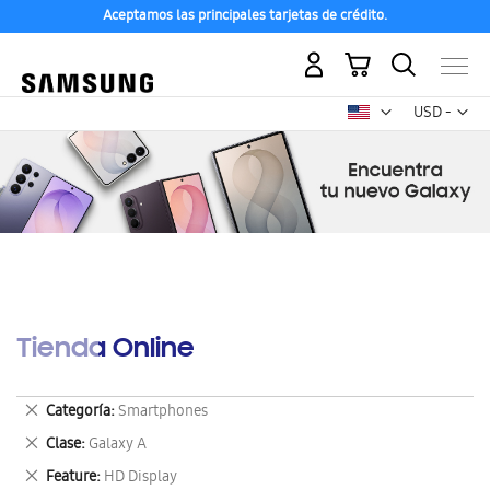
Aceptamos las principales tarjetas de crédito.
Mi carrito
Mon
USD -
dólar
estadounid
Tienda Online
Eliminar
Categoría
Smartphones
este
Eliminar
Clase
Galaxy A
artículo
este
Eliminar
Feature
HD Display
artículo