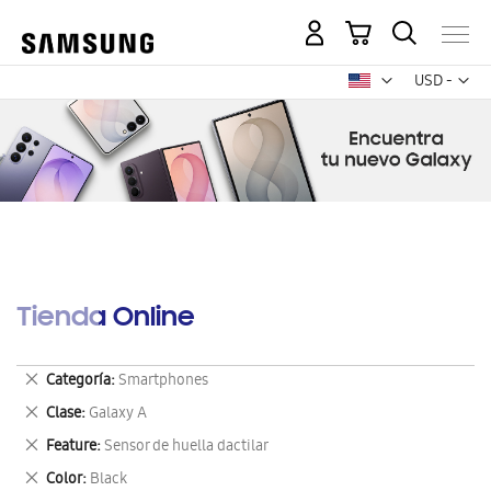
Mi carrito
Mon
USD -
dólar
estadounid
Tienda Online
Eliminar
Categoría
Smartphones
este
Eliminar
Clase
Galaxy A
artículo
este
Eliminar
Feature
Sensor de huella dactilar
artículo
este
Eliminar
Color
Black
artículo