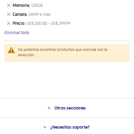
este
Eliminar
Memoria
128GB
artículo
este
Eliminar
Camara
24MP o más
artículo
este
Eliminar
Precio
US$ 200.00 - US$ 299.99
artículo
este
Eliminar todo
artículo
No podemos encontrar productos que coincida con la
selección.
Otras secciones
Conócenos
¿Necesitas soporte?
Soporte