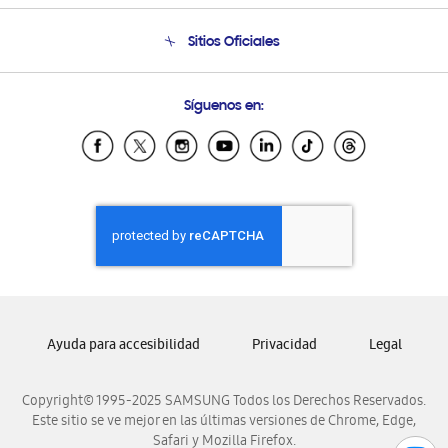
Seguimiento de tu pedido
Soporte telefónico
Sitios Oficiales
Condiciones de Compra
Soporte vía eMail
Preguntas Frecuentes
Samsung Costa Rica
Síguenos en:
Samsung Ecuador
Samsung El Salvador
Samsung Guatemala
Samsung Honduras
Samsung Nicaragua
Samsung Panamá
Samsung República Dominicana
Samsung Venezuela
Ayuda para accesibilidad
Privacidad
Legal
Copyright© 1995-2025 SAMSUNG Todos los Derechos Reservados.
Este sitio se ve mejor en las últimas versiones de Chrome, Edge,
Safari y Mozilla Firefox.