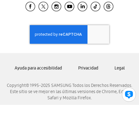
Samsung El Salvador
Samsung Guatemala
Samsung Honduras
Samsung Nicaragua
Samsung Panamá
Samsung República Dominicana
Samsung Venezuela
Ayuda para accesibilidad
Privacidad
Legal
Copyright© 1995-2025 SAMSUNG Todos los Derechos Reservados.
Este sitio se ve mejor en las últimas versiones de Chrome, Edge,
Safari y Mozilla Firefox.