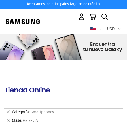
Aceptamos las principales tarjetas de crédito.
Mi carrito
Mon
USD -
dólar
estadounid
Tienda Online
Eliminar
Categoría
Smartphones
este
Eliminar
Clase
Galaxy A
artículo
este