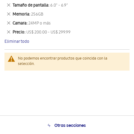
este
Eliminar
Tamaño de pantalla
6.0" - 6.9"
artículo
este
Eliminar
Memoria
256GB
artículo
este
Eliminar
Camara
24MP o más
artículo
este
Eliminar
Precio
US$ 200.00 - US$ 299.99
artículo
este
Eliminar todo
artículo
No podemos encontrar productos que coincida con la
selección.
Otras secciones