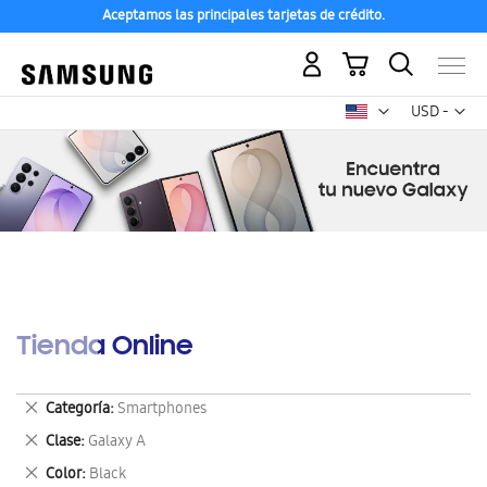
Aceptamos las principales tarjetas de crédito.
Mi carrito
Mon
USD -
dólar
estadounid
Tienda Online
Eliminar
Categoría
Smartphones
este
Eliminar
Clase
Galaxy A
artículo
este
Eliminar
Color
Black
artículo